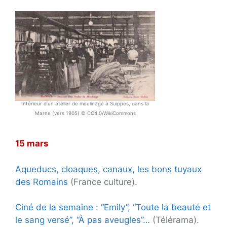
Intérieur d’un atelier de moulinage à Suippes, dans la
Marne (vers 1905) © CC4.0/WikiCommons
15 mars
Aqueducs, cloaques, canaux, les bons tuyaux
des Romains
(France culture).
Ciné de la semaine : “Emily”, “Toute la beauté et
le sang versé”, “À pas aveugles”…
(Télérama).