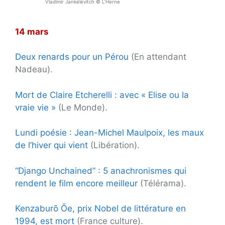
Vladimir Jankélévitch © L’Herne
14 mars
Deux renards pour un Pérou
(En attendant
Nadeau).
Mort de Claire Etcherelli : avec « Elise ou la
vraie vie »
(Le Monde).
Lundi poésie : Jean-Michel Maulpoix, les maux
de l’hiver qui vient
(Libération).
“Django Unchained” : 5 anachronismes qui
rendent le film encore meilleur
(Télérama).
Kenzaburō Ōe, prix Nobel de littérature en
1994, est mort
(France culture).