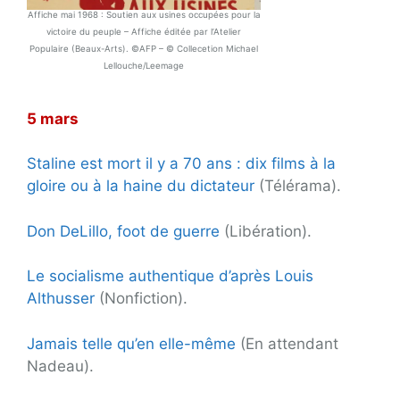
Affiche mai 1968 : Soutien aux usines occupées pour la
victoire du peuple – Affiche éditée par l’Atelier
Populaire (Beaux-Arts). ©AFP – © Collecetion Michael
Lellouche/Leemage
5 mars
Staline est mort il y a 70 ans : dix films à la
gloire ou à la haine du dictateur
(Télérama).
Don DeLillo, foot de guerre
(Libération).
Le socialisme authentique d’après Louis
Althusser
(Nonfiction).
Jamais telle qu’en elle-même
(En attendant
Nadeau).