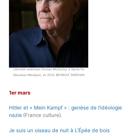
L’écrivain américain Cormac McCarthy, à Santa Fe
(Nouveau-Mexique), en 2014. BEOWULF SHEEHAN
1er mars
Hitler et « Mein Kampf » : genèse de l’idéologie
nazie
(France culture).
Je suis un oiseau de nuit à L’Épée de bois