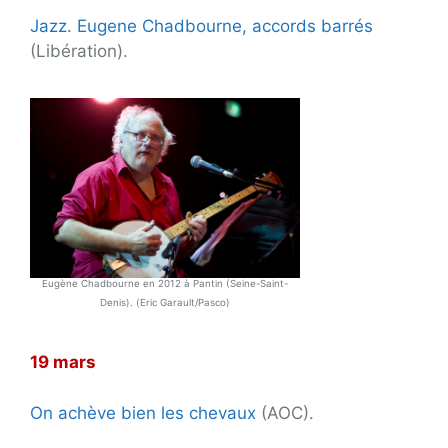
Jazz. Eugene Chadbourne, accords barrés
(Libération).
Eugène Chadbourne en 2012 à Pantin (Seine-Saint-
Denis). (Eric Garault/Pasco)
19 mars
On achève bien les chevaux
(AOC).