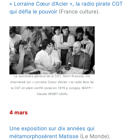
« Lorraine Cœur d’Acier », la radio pirate CGT
qui défia le pouvoir
(France culture).
Le secrétaire général de la CGT, Henri Krasucki, est
interviewé sur « Lorraine Coeur d’Acier » le radio libre de
la CGT en plein conflit social en 1979 à Longwy. ©AFP –
Claude HENRY LAVAL
4 mars
Une exposition sur dix années qui
métamorphosèrent Matisse
(Le Monde).