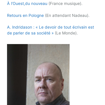
À l’Ouest,du nouveau
(France musique).
Retours en Pologne
(En attendant Nadeau).
A. Indridason : « Le devoir de tout écrivain est
de parler de sa société »
(Le Monde).