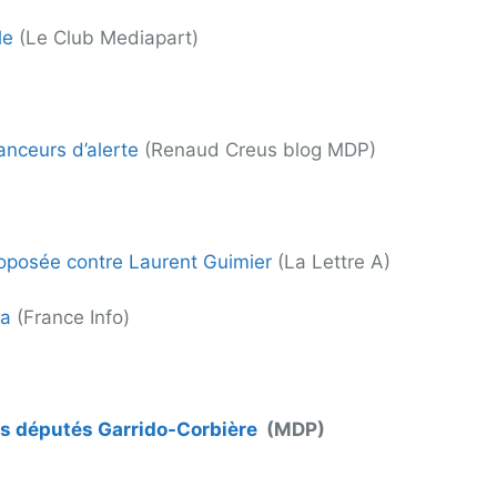
le
(Le Club Mediapart)
nceurs d’alerte
(Renaud Creus blog MDP)
roposée contre Laurent Guimier
(La Lettre A)
da
(France Info)
les députés Garrido-Corbière
(MDP)