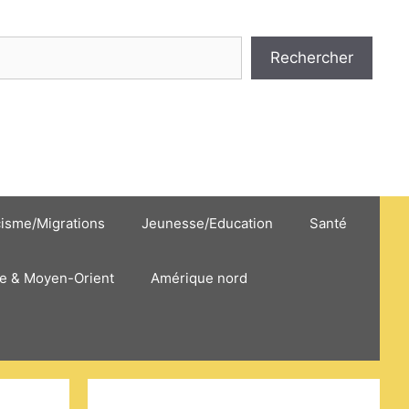
hercher
Rechercher
cisme/Migrations
Jeunesse/Education
Santé
e & Moyen-Orient
Amérique nord