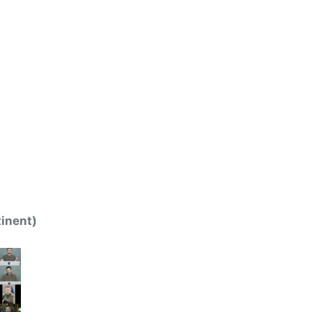
inent)