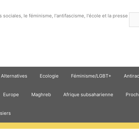
es sociales, le féminisme, l'antifascisme, l'école et la presse
Rec
Alternatives
Ecologie
Féminisme/LGBT+
Antira
Europe
Maghreb
Afrique subsaharienne
Proch
siers