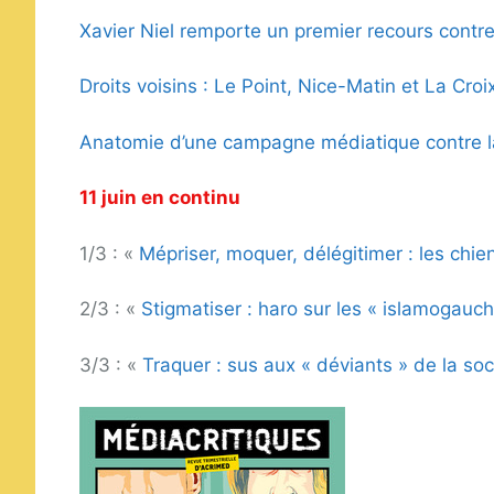
Xavier Niel remporte un premier recours cont
Droits voisins : Le Point, Nice-Matin et La Cro
Anatomie d’une campagne médiatique contre l
11 juin en continu
1/3 : «
Mépriser, moquer, délégitimer : les chi
2/3 : «
Stigmatiser : haro sur les « islamogauch
3/3 : «
Traquer : sus aux « déviants » de la soc