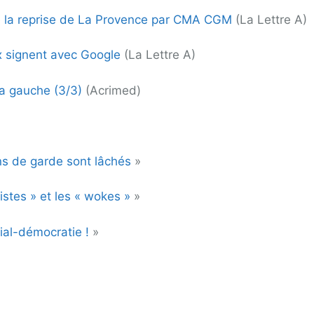
re la reprise de La Provence par CMA CGM
(La Lettre A)
ix signent avec Google
(La Lettre A)
a gauche (3/3)
(Acrimed)
ens de garde sont lâchés
»
istes » et les « wokes »
»
ial-démocratie !
»