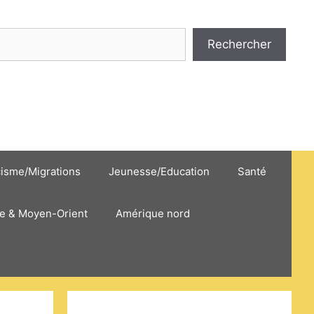
hercher
Rechercher
cisme/Migrations
Jeunesse/Education
Santé
e & Moyen-Orient
Amérique nord