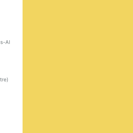
is-Al
tre)