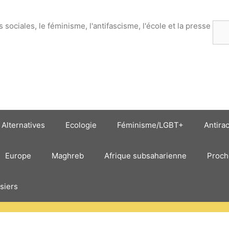
es sociales, le féminisme, l'antifascisme, l'école et la presse
Rec
Alternatives
Ecologie
Féminisme/LGBT+
Antira
Europe
Maghreb
Afrique subsaharienne
Proch
siers