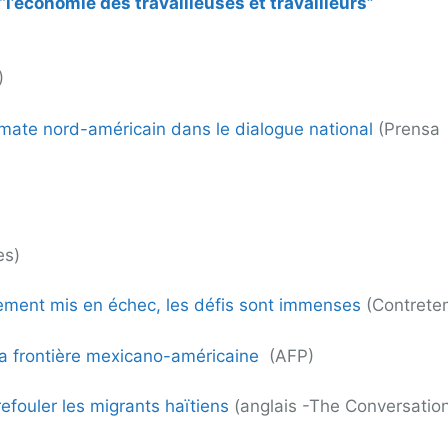
l’économie des travailleuses et travailleurs”
)
omate nord-américain dans le dialogue national
(Prensa
es)
nement mis en échec, les défis sont immenses
(Contrete
 la frontière mexicano-américaine
(AFP)
efouler les migrants haïtiens
(anglais -The Conversatio